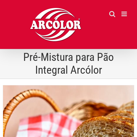
Ir
para
o
conteúdo
Pré-Mistura para Pão
Integral Arcólor