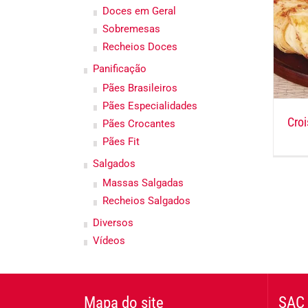
Doces em Geral
Sobremesas
Recheios Doces
Panificação
Pães Brasileiros
Pães Especialidades
Croi
Pães Crocantes
Pães Fit
Salgados
Massas Salgadas
Recheios Salgados
Diversos
Vídeos
Mapa do site
SAC 