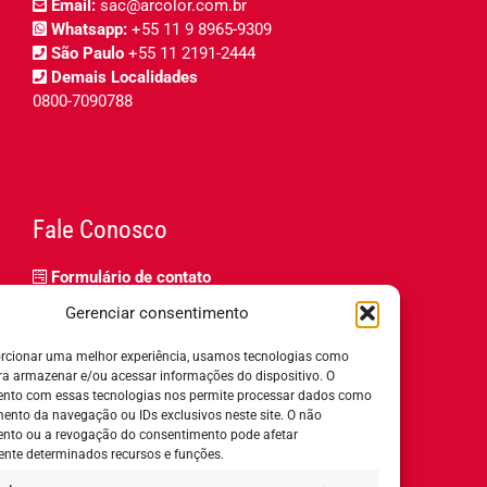
Email:
sac@arcolor.com.br
Whatsapp:
+55 11 9 8965-9309
São Paulo
+55 11 2191-2444
Demais Localidades
0800-7090788
Fale Conosco
Formulário de contato
Trabalhe Conosco
Gerenciar consentimento
Relatório de igualdade salarial
rcionar uma melhor experiência, usamos tecnologias como
ra armazenar e/ou acessar informações do dispositivo. O
nto com essas tecnologias nos permite processar dados como
nto da navegação ou IDs exclusivos neste site. O não
nto ou a revogação do consentimento pode afetar
Horário de Atendimento:
nte determinados recursos e funções.