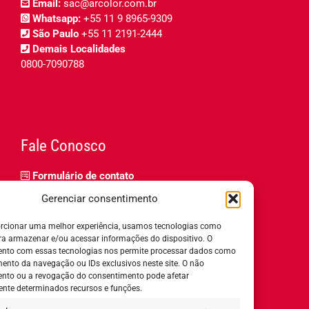
Email:
sac@arcolor.com.br
Whatsapp:
+55 11 9 8965-9309
São Paulo
+55 11 2191-2444
Demais Localidades
0800-7090788
Fale Conosco
Formulário de contato
Trabalhe Conosco
Gerenciar consentimento
Relatório de igualdade salarial
rcionar uma melhor experiência, usamos tecnologias como
ra armazenar e/ou acessar informações do dispositivo. O
nto com essas tecnologias nos permite processar dados como
nto da navegação ou IDs exclusivos neste site. O não
nto ou a revogação do consentimento pode afetar
Horário de Atendimento:
nte determinados recursos e funções.