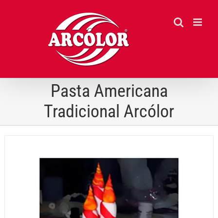
Ir
para
o
conteúdo
Pasta Americana
Tradicional Arcólor