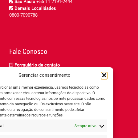
São Paulo
+55 11 2191-2444
Demais Localidades
0800-7090788
Fale Conosco
Formulário de contato
Trabalhe Conosco
Gerenciar consentimento
Relatório de igualdade salarial
rcionar uma melhor experiência, usamos tecnologias como
ra armazenar e/ou acessar informações do dispositivo. O
nto com essas tecnologias nos permite processar dados como
nto da navegação ou IDs exclusivos neste site. O não
nto ou a revogação do consentimento pode afetar
Horário de Atendimento:
nte determinados recursos e funções.
al
Sempre ativo
Segunda a quinta-feira:
8h ás 18h
Sexta-feira:
8h ás 17h