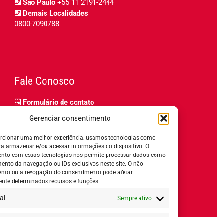
São Paulo
+55 11 2191-2444
Demais Localidades
0800-7090788
Fale Conosco
Formulário de contato
Trabalhe Conosco
Gerenciar consentimento
Relatório de igualdade salarial
rcionar uma melhor experiência, usamos tecnologias como
ra armazenar e/ou acessar informações do dispositivo. O
nto com essas tecnologias nos permite processar dados como
nto da navegação ou IDs exclusivos neste site. O não
nto ou a revogação do consentimento pode afetar
Horário de Atendimento:
nte determinados recursos e funções.
al
Sempre ativo
Segunda a quinta-feira:
8h ás 18h
Sexta-feira:
8h ás 17h