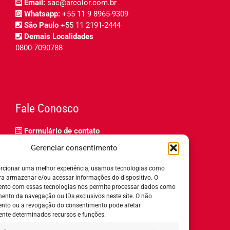
Email:
sac@arcolor.com.br
Whatsapp:
+55 11 9 8965-9309
São Paulo
+55 11 2191-2444
Demais Localidades
0800-7090788
Fale Conosco
Formulário de contato
Trabalhe Conosco
Gerenciar consentimento
Relatório de igualdade salarial
rcionar uma melhor experiência, usamos tecnologias como
ra armazenar e/ou acessar informações do dispositivo. O
nto com essas tecnologias nos permite processar dados como
nto da navegação ou IDs exclusivos neste site. O não
nto ou a revogação do consentimento pode afetar
Horário de Atendimento:
nte determinados recursos e funções.