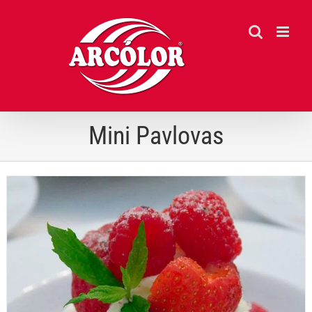
Ir
para
o
conteúdo
Mini Pavlovas