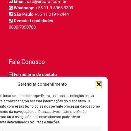
Email:
sac@arcolor.com.br
Whatsapp:
+55 11 9 8965-9309
São Paulo
+55 11 2191-2444
Demais Localidades
0800-7090788
Fale Conosco
Formulário de contato
Trabalhe Conosco
Gerenciar consentimento
Relatório de igualdade salarial
rcionar uma melhor experiência, usamos tecnologias como
ra armazenar e/ou acessar informações do dispositivo. O
nto com essas tecnologias nos permite processar dados como
nto da navegação ou IDs exclusivos neste site. O não
nto ou a revogação do consentimento pode afetar
Horário de Atendimento:
nte determinados recursos e funções.