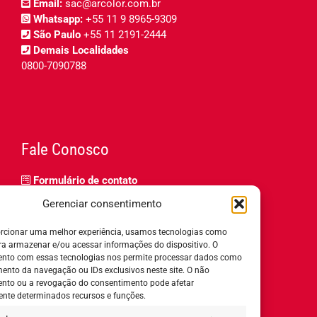
Email:
sac@arcolor.com.br
Whatsapp:
+55 11 9 8965-9309
São Paulo
+55 11 2191-2444
Demais Localidades
0800-7090788
Fale Conosco
Formulário de contato
Trabalhe Conosco
Gerenciar consentimento
Relatório de igualdade salarial
rcionar uma melhor experiência, usamos tecnologias como
ra armazenar e/ou acessar informações do dispositivo. O
nto com essas tecnologias nos permite processar dados como
nto da navegação ou IDs exclusivos neste site. O não
nto ou a revogação do consentimento pode afetar
Horário de Atendimento:
nte determinados recursos e funções.