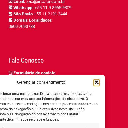
Email:
sac@arcolor.com.br
Whatsapp:
+55 11 9 8965-9309
São Paulo
+55 11 2191-2444
Demais Localidades
0800-7090788
Fale Conosco
Formulário de contato
Trabalhe Conosco
Gerenciar consentimento
Relatório de igualdade salarial
rcionar uma melhor experiência, usamos tecnologias como
ra armazenar e/ou acessar informações do dispositivo. O
nto com essas tecnologias nos permite processar dados como
nto da navegação ou IDs exclusivos neste site. O não
nto ou a revogação do consentimento pode afetar
Horário de Atendimento:
nte determinados recursos e funções.