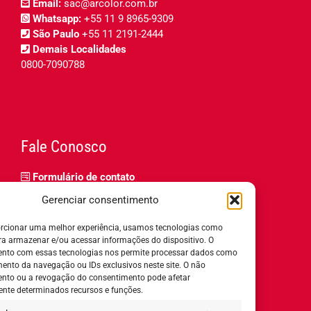
Email:
sac@arcolor.com.br
Whatsapp:
+55 11 9 8965-9309
São Paulo
+55 11 2191-2444
Demais Localidades
0800-7090788
Fale Conosco
Formulário de contato
Trabalhe Conosco
Gerenciar consentimento
Relatório de igualdade salarial
rcionar uma melhor experiência, usamos tecnologias como
ra armazenar e/ou acessar informações do dispositivo. O
nto com essas tecnologias nos permite processar dados como
nto da navegação ou IDs exclusivos neste site. O não
nto ou a revogação do consentimento pode afetar
Horário de Atendimento:
nte determinados recursos e funções.