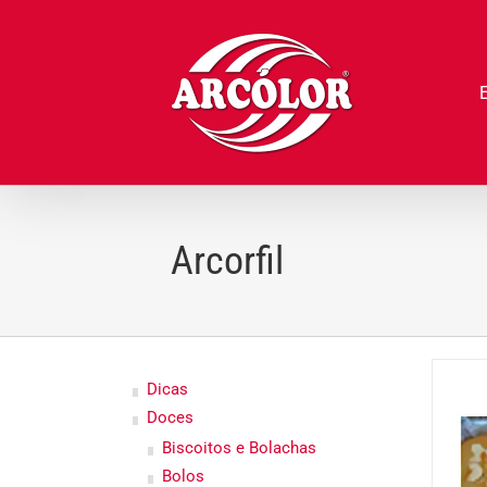
Ir
para
o
conteúdo
Arcorfil
Dicas
Doces
Biscoitos e Bolachas
Bolos