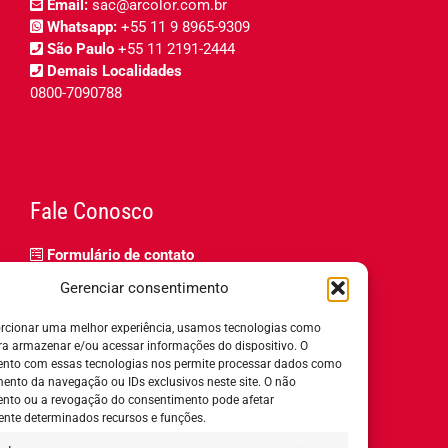
Email:
sac@arcolor.com.br
Whatsapp:
+55 11 9 8965-9309
São Paulo
+55 11 2191-2444
Demais Localidades
0800-7090788
Fale Conosco
Formulário de contato
Trabalhe Conosco
Gerenciar consentimento
Relatório de igualdade salarial
rcionar uma melhor experiência, usamos tecnologias como
ra armazenar e/ou acessar informações do dispositivo. O
nto com essas tecnologias nos permite processar dados como
nto da navegação ou IDs exclusivos neste site. O não
nto ou a revogação do consentimento pode afetar
Horário de Atendimento:
nte determinados recursos e funções.