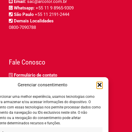
Email:
sac@arcolor.com.br
Whatsapp:
+55 11 9 8965-9309
São Paulo
+55 11 2191-2444
Demais Localidades
0800-7090788
Fale Conosco
Formulário de contato
Trabalhe Conosco
Gerenciar consentimento
Relatório de igualdade salarial
rcionar uma melhor experiência, usamos tecnologias como
ra armazenar e/ou acessar informações do dispositivo. O
nto com essas tecnologias nos permite processar dados como
nto da navegação ou IDs exclusivos neste site. O não
nto ou a revogação do consentimento pode afetar
Horário de Atendimento:
nte determinados recursos e funções.