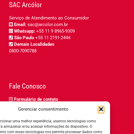
SAC Arcólor
Serviço de Atendimento ao Consumidor
Email:
sac@arcolor.com.br
Whatsapp:
+55 11 9 8965-9309
São Paulo
+55 11 2191-2444
Demais Localidades
0800-7090788
Fale Conosco
Formulário de contato
Trabalhe Conosco
Gerenciar consentimento
Relatório de igualdade salarial
rcionar uma melhor experiência, usamos tecnologias como
ra armazenar e/ou acessar informações do dispositivo. O
nto com essas tecnologias nos permite processar dados como