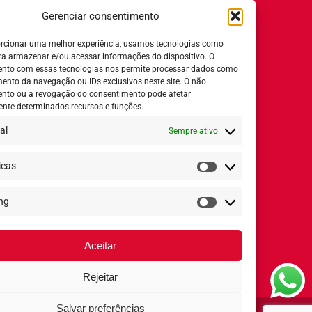
Trabalhe Conosco
Gerenciar consentimento
Relatório de igualdade salarial
rcionar uma melhor experiência, usamos tecnologias como
ra armazenar e/ou acessar informações do dispositivo. O
nto com essas tecnologias nos permite processar dados como
nto da navegação ou IDs exclusivos neste site. O não
nto ou a revogação do consentimento pode afetar
Horário de Atendimento:
nte determinados recursos e funções.
al
Sempre ativo
Segunda a quinta-feira:
8h ás 18h
Sexta-feira:
8h ás 17h
icas
Estatísticas
ng
Redes Sociais
Marketing
Aceitar
Rejeitar
Salvar preferências