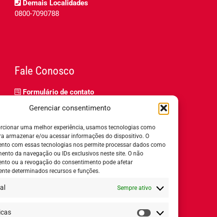
Demais Localidades
0800-7090788
Fale Conosco
Formulário de contato
Trabalhe Conosco
Gerenciar consentimento
Relatório de igualdade salarial
rcionar uma melhor experiência, usamos tecnologias como
ra armazenar e/ou acessar informações do dispositivo. O
nto com essas tecnologias nos permite processar dados como
nto da navegação ou IDs exclusivos neste site. O não
nto ou a revogação do consentimento pode afetar
Horário de Atendimento:
nte determinados recursos e funções.
al
Sempre ativo
Segunda a quinta-feira:
8h ás 18h
Sexta-feira:
8h ás 17h
icas