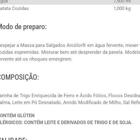
gua
7,500 ml
atata Cozidas
1,000 kg
odo de preparo:
espejar a Massa para Salgados Arcólor® em água fervente, mexer 
ozidas espremidas. Misturar bem até desprender da panela. Model
ervente até os nhoques emergirem.
COMPOSIÇÃO:
arinha de Trigo Enriquecida de Ferro e Ácido Fólico, Flocos Desidr
alma, Leite em Pó Desnatado, Amido Modificado de Milho, Sal Refi
ONTÉM GLÚTEN
LÉRGICOS: CONTÉM LEITE E DERIVADOS DE TRIGO E DE SOJA.