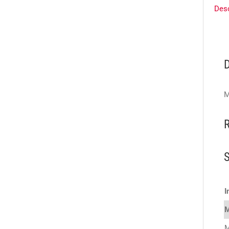
Des
M
I
M