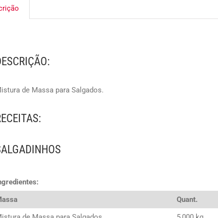
crição
DESCRIÇÃO:
istura de Massa para Salgados.
RECEITAS:
SALGADINHOS
ngredientes:
Massa
Quant.
istura de Massa para Salgados
5,000 kg