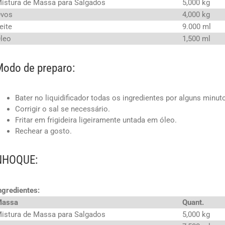
istura de Massa para Salgados
5,000 kg
vos
4,000 kg
eite
9.000 ml
leo
1,500 ml
odo de preparo:
Bater no liquidificador todas os ingredientes por alguns minut
Corrigir o sal se necessário.
Fritar em frigideira ligeiramente untada em óleo.
Rechear a gosto.
NHOQUE:
ngredientes:
Massa
Quant.
istura de Massa para Salgados
5,000 kg