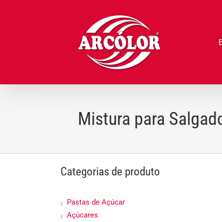
Ir
para
o
conteúdo
Mistura para Salgad
Categorias de produto
Pastas de Açúcar
Açúcares