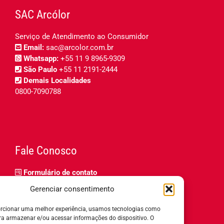
SAC Arcólor
Serviço de Atendimento ao Consumidor
Email:
sac@arcolor.com.br
Whatsapp:
+55 11 9 8965-9309
São Paulo
+55 11 2191-2444
Demais Localidades
0800-7090788
Fale Conosco
Formulário de contato
Trabalhe Conosco
Gerenciar consentimento
Relatório de igualdade salarial
rcionar uma melhor experiência, usamos tecnologias como
ra armazenar e/ou acessar informações do dispositivo. O