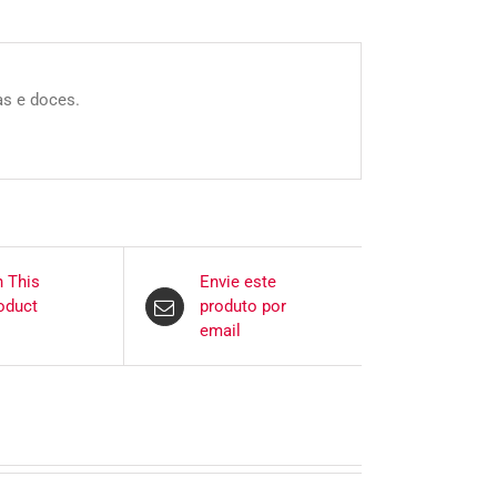
as e doces.
n This
Envie este
oduct
produto por
email