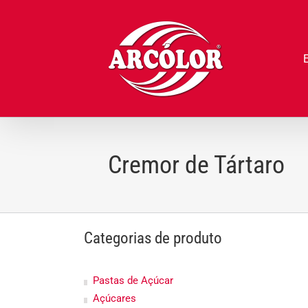
Ir
para
o
conteúdo
Cremor de Tártaro
Categorias de produto
Pastas de Açúcar
Açúcares