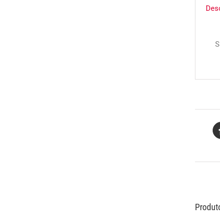
Des
S
Produt