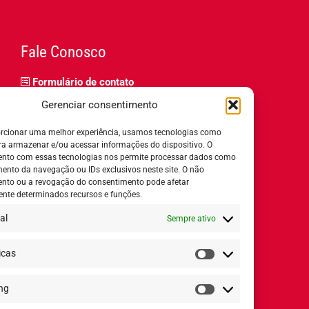
Fale Conosco
Formulário de contato
Trabalhe Conosco
Gerenciar consentimento
Relatório de igualdade salarial
rcionar uma melhor experiência, usamos tecnologias como
ra armazenar e/ou acessar informações do dispositivo. O
nto com essas tecnologias nos permite processar dados como
nto da navegação ou IDs exclusivos neste site. O não
nto ou a revogação do consentimento pode afetar
Horário de Atendimento:
nte determinados recursos e funções.
al
Sempre ativo
Segunda a quinta-feira:
8h ás 18h
Sexta-feira:
8h ás 17h
icas
Estatísticas
ng
Redes Sociais
Marketing