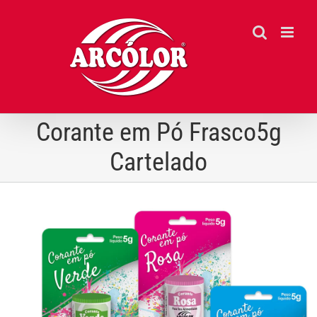
Ir
para
o
conteúdo
Corante em Pó Frasco5g
Cartelado