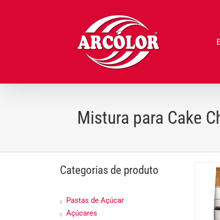
Ir
para
o
conteúdo
Mistura para Cake C
Categorias de produto
Pastas de Açúcar
Açúcares