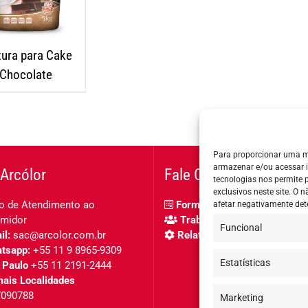
tura para Cake
Chocolate
Para proporcionar uma m
armazenar e/ou acessar 
Arcólor
Fale Conosco
tecnologias nos permite
exclusivos neste site. O
o de Atendimento ao
Formulário de contato
afetar negativamente det
midor
Trabalhe Conosco
Funcional
l:
sac@arcolor.com.br
Relatório de igualdade salar
tsapp:
+55 11 9 8965-9309
Estatísticas
 Paulo
+55 11 2191-2444
ais Localidades
7090788
Marketing