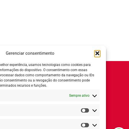
Gerenciar consentimento
elhor experiência, usamos tecnologias como cookies para
informações do dispositivo. O consentimento com essas
Horário de Atendimento:
 processar dados como comportamento da navegação ou IDs
 não consentimento ou a revogação do consentimento pode
Segunda a quinta-feira:
8h ás 18h
erminados recursos e funções.
Sexta-feira:
8h ás 17h
Sempre ativo
ial
Estatísticas
Redes Sociais
Marketing