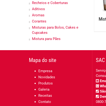
Recheios e Coberturas
Aditivos
Aromas
Mis
Corantes
Misturas para Bolos, Cakes e
Cupcakes
Mistura para Pães
Mapa do site
SAC 
Serviç
Empresa
Consu
Novidades
Emai
Produtos
Wha
Galeria
São
Receitas
Dem
Contato
0800-