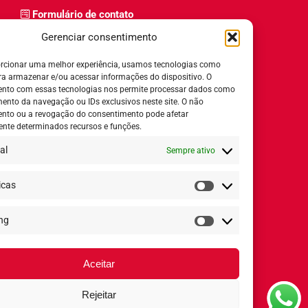
Formulário de contato
Trabalhe Conosco
Gerenciar consentimento
Relatório de igualdade salarial
rcionar uma melhor experiência, usamos tecnologias como
ra armazenar e/ou acessar informações do dispositivo. O
nto com essas tecnologias nos permite processar dados como
nto da navegação ou IDs exclusivos neste site. O não
nto ou a revogação do consentimento pode afetar
Horário de Atendimento:
nte determinados recursos e funções.
al
Sempre ativo
Segunda a quinta-feira:
8h ás 18h
Sexta-feira:
8h ás 17h
icas
Estatísticas
ng
Redes Sociais
Marketing
Aceitar
Rejeitar