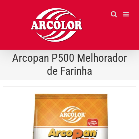
Ir
para
o
conteúdo
Arcopan P500 Melhorador
de Farinha