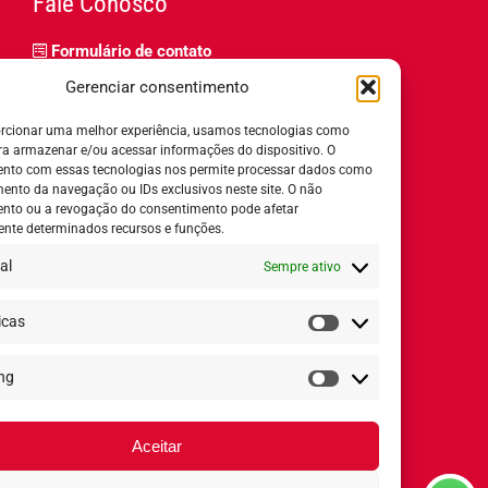
Fale Conosco
Formulário de contato
Trabalhe Conosco
Gerenciar consentimento
Relatório de igualdade salarial
rcionar uma melhor experiência, usamos tecnologias como
ra armazenar e/ou acessar informações do dispositivo. O
nto com essas tecnologias nos permite processar dados como
nto da navegação ou IDs exclusivos neste site. O não
nto ou a revogação do consentimento pode afetar
Horário de Atendimento:
nte determinados recursos e funções.
al
Sempre ativo
Segunda a quinta-feira:
8h ás 18h
Sexta-feira:
8h ás 17h
icas
Estatísticas
ng
Redes Sociais
Marketing
Aceitar