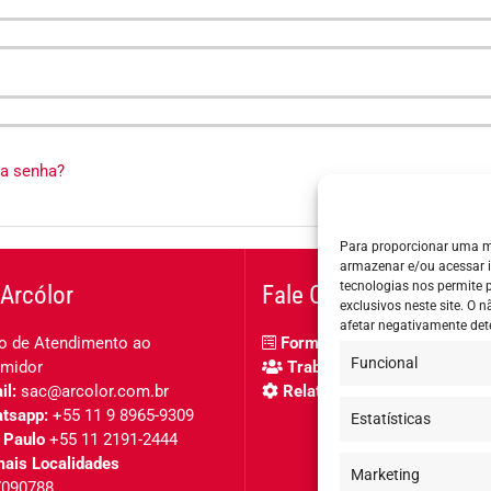
ua senha?
Para proporcionar uma m
armazenar e/ou acessar 
tecnologias nos permite
Arcólor
Fale Conosco
exclusivos neste site. O
afetar negativamente det
o de Atendimento ao
Formulário de contato
Funcional
midor
Trabalhe Conosco
l:
sac@arcolor.com.br
Relatório de igualdade salar
tsapp:
+55 11 9 8965-9309
Estatísticas
 Paulo
+55 11 2191-2444
ais Localidades
Marketing
7090788