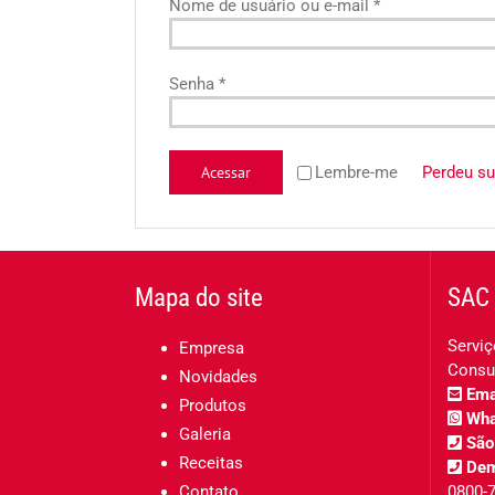
Obrigatório
Nome de usuário ou e-mail
*
Obrigatório
Senha
*
Acessar
Lembre-me
Perdeu s
Mapa do site
SAC 
Serviç
Empresa
Consu
Novidades
Emai
Produtos
Wha
Galeria
São
Receitas
Dem
Contato
0800-