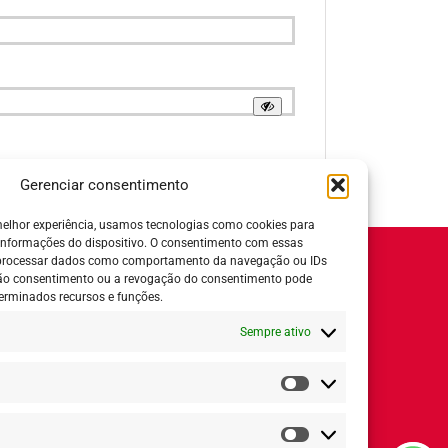
Gerenciar consentimento
elhor experiência, usamos tecnologias como cookies para
informações do dispositivo. O consentimento com essas
 processar dados como comportamento da navegação ou IDs
Horário de Atendimento:
 não consentimento ou a revogação do consentimento pode
erminados recursos e funções.
Segunda a quinta-feira:
8h ás 18h
Sempre ativo
Sexta-feira:
8h ás 17h
ial
Estatísticas
Redes Sociais
Marketing