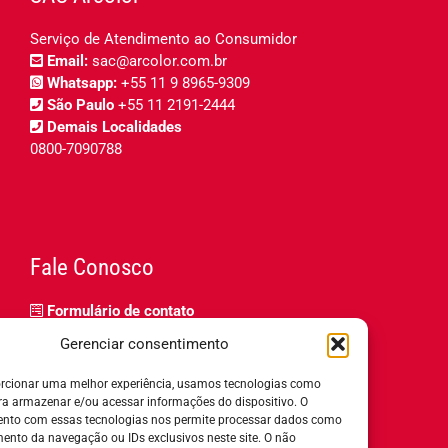
Serviço de Atendimento ao Consumidor
Email:
sac@arcolor.com.br
Whatsapp:
+55 11 9 8965-9309
São Paulo
+55 11 2191-2444
Demais Localidades
0800-7090788
Fale Conosco
Formulário de contato
Trabalhe Conosco
Gerenciar consentimento
Relatório de igualdade salarial
rcionar uma melhor experiência, usamos tecnologias como
ra armazenar e/ou acessar informações do dispositivo. O
nto com essas tecnologias nos permite processar dados como
nto da navegação ou IDs exclusivos neste site. O não