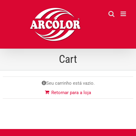
Ir
para
o
conteúdo
Cart
Seu carrinho está vazio.
Retornar para a loja