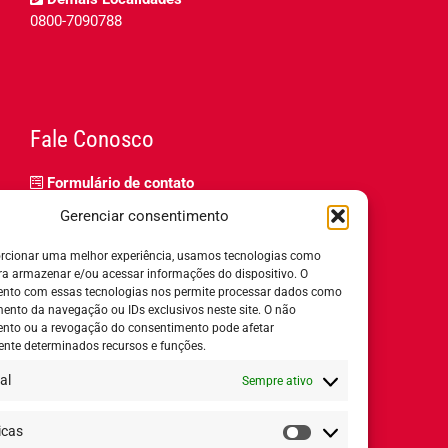
0800-7090788
Fale Conosco
Formulário de contato
Trabalhe Conosco
Gerenciar consentimento
Relatório de igualdade salarial
rcionar uma melhor experiência, usamos tecnologias como
ra armazenar e/ou acessar informações do dispositivo. O
nto com essas tecnologias nos permite processar dados como
nto da navegação ou IDs exclusivos neste site. O não
nto ou a revogação do consentimento pode afetar
Horário de Atendimento:
nte determinados recursos e funções.
al
Sempre ativo
Segunda a quinta-feira:
8h ás 18h
Sexta-feira:
8h ás 17h
icas
Estatísticas