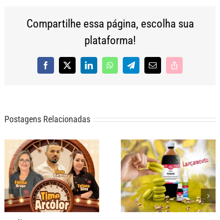
Compartilhe essa página, escolha sua
plataforma!
Facebook
X
LinkedIn
WhatsApp
Telegram
E-
Copy
mail
Link
Postagens Relacionadas