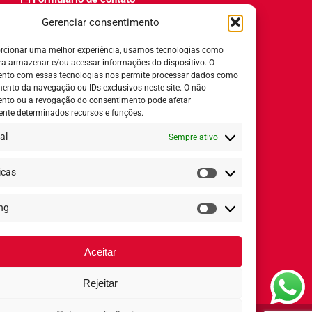
Trabalhe Conosco
Gerenciar consentimento
Relatório de igualdade salarial
rcionar uma melhor experiência, usamos tecnologias como
ra armazenar e/ou acessar informações do dispositivo. O
nto com essas tecnologias nos permite processar dados como
nto da navegação ou IDs exclusivos neste site. O não
nto ou a revogação do consentimento pode afetar
Horário de Atendimento:
nte determinados recursos e funções.
al
Sempre ativo
Segunda a quinta-feira:
8h ás 18h
Sexta-feira:
8h ás 17h
icas
Estatísticas
ng
Redes Sociais
Marketing
Aceitar
Rejeitar