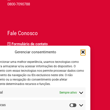
0800-7090788
Fale Conosco
Formulário de contato
Trabalhe Conosco
Gerenciar consentimento
Relatório de igualdade salarial
rcionar uma melhor experiência, usamos tecnologias como
ra armazenar e/ou acessar informações do dispositivo. O
nto com essas tecnologias nos permite processar dados como
nto da navegação ou IDs exclusivos neste site. O não
nto ou a revogação do consentimento pode afetar
Horário de Atendimento:
nte determinados recursos e funções.
al
Sempre ativo
Segunda a quinta-feira:
8h ás 18h
Sexta-feira:
8h ás 17h
icas
Estatísticas