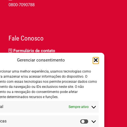
0800-7090788
Fale Conosco
Formulário de contato
Trabalhe Conosco
Gerenciar consentimento
Relatório de igualdade salarial
rcionar uma melhor experiência, usamos tecnologias como
ra armazenar e/ou acessar informações do dispositivo. O
nto com essas tecnologias nos permite processar dados como
nto da navegação ou IDs exclusivos neste site. O não
nto ou a revogação do consentimento pode afetar
Horário de Atendimento:
nte determinados recursos e funções.
al
Sempre ativo
Segunda a quinta-feira:
8h ás 18h
Sexta-feira:
8h ás 17h
icas
Estatísticas