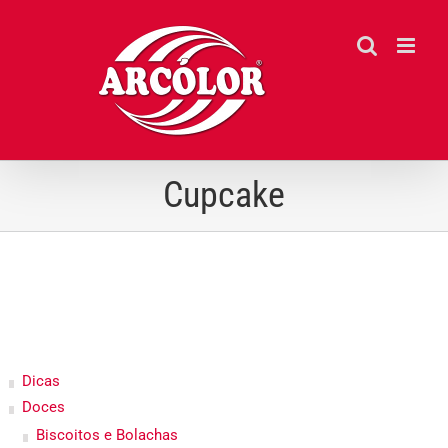
Ir
para
o
conteúdo
Cupcake
Dicas
Doces
Biscoitos e Bolachas