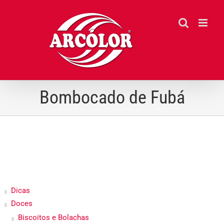
Ir
para
o
conteúdo
Bombocado de Fubá
Dicas
Doces
Biscoitos e Bolachas