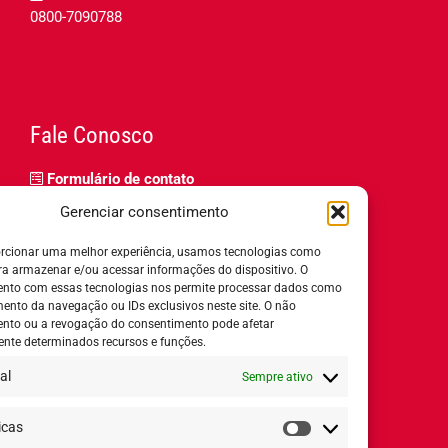
0800-7090788
Fale Conosco
Formulário de contato
Trabalhe Conosco
Gerenciar consentimento
Relatório de igualdade salarial
rcionar uma melhor experiência, usamos tecnologias como
ra armazenar e/ou acessar informações do dispositivo. O
nto com essas tecnologias nos permite processar dados como
nto da navegação ou IDs exclusivos neste site. O não
nto ou a revogação do consentimento pode afetar
Horário de Atendimento:
nte determinados recursos e funções.
al
Sempre ativo
Segunda a quinta-feira:
8h ás 18h
Sexta-feira:
8h ás 17h
icas
Estatísticas