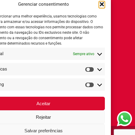
Trabalhe Conosco
Gerenciar consentimento
Relatório de igualdade salarial
rcionar uma melhor experiência, usamos tecnologias como
ra armazenar e/ou acessar informações do dispositivo. O
nto com essas tecnologias nos permite processar dados como
nto da navegação ou IDs exclusivos neste site. O não
nto ou a revogação do consentimento pode afetar
Horário de Atendimento:
nte determinados recursos e funções.
al
Sempre ativo
Segunda a quinta-feira:
8h ás 18h
Sexta-feira:
8h ás 17h
icas
Estatísticas
ng
Redes Sociais
Marketing
Aceitar
Rejeitar
Salvar preferências
Arcólor 2020 - Todos os direitos reservados ®