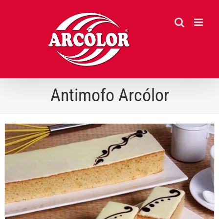
Ir
para
o
conteúdo
Antimofo Arcólor