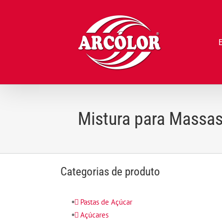
Ir
para
o
conteúdo
Mistura para Massas
Categorias de produto
Pastas de Açúcar
Açúcares