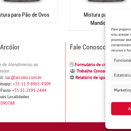
stura para Pão de Ovos
Mistura para Pão de
Mandioquinha
Para proporc
e/ou acessar 
processar da
consentiment
Arcólor
Fale Conosco
recursos e fu
Funciona
o de Atendimento ao
Formulário de contato
midor
Trabalhe Conosco
Estatístic
l:
sac@arcolor.com.br
Relatório de igualdade salaria
tsapp:
+55 11 9 8965-9309
Paulo
+55 11 2191-2444
Marketin
is Localidades
7090788
A