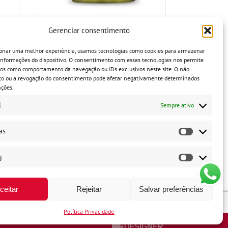
Mistura para Pão Sovado
Gerenciar consentimento
ionar uma melhor experiência, usamos tecnologias como cookies para armazenar
informações do dispositivo. O consentimento com essas tecnologias nos permite
dos como comportamento da navegação ou IDs exclusivos neste site. O não
o ou a revogação do consentimento pode afetar negativamente determinados
Horário de Atendimento:
nções.
l
Sempre ativo
Segunda a quinta-feira:
8h ás 18h
Sexta-feira:
8h ás 17h
as
l
Estatística
g
Redes Sociais
Marketing
ceitar
Rejeitar
Salvar preferências
Política Privacidade