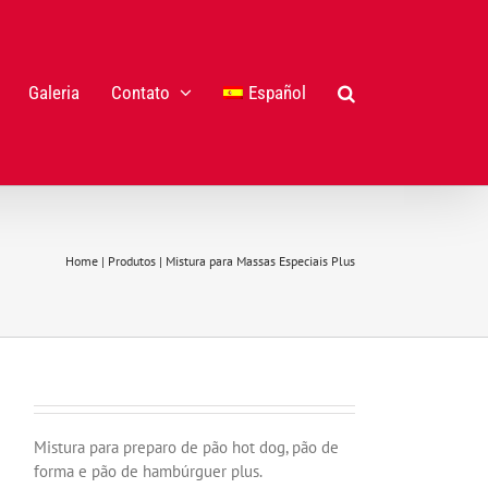
Galeria
Contato
Español
Home
|
Produtos
|
Mistura para Massas Especiais Plus
Mistura para preparo de pão hot dog, pão de
forma e pão de hambúrguer plus.