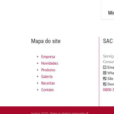
Mi
Mapa do site
SAC 
Serviç
Empresa
Consu
Novidades
Emai
Produtos
Wha
Galeria
São 
Receitas
Dema
Contato
0800-
Arcólor 2020 - Todos os direitos reservados ®