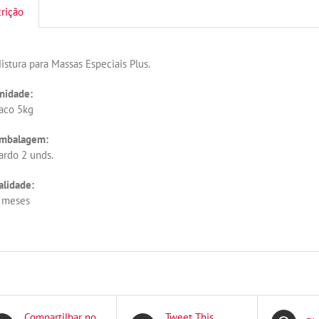
rição
istura para Massas Especiais Plus.
nidade:
aco 5kg
mbalagem:
ardo 2 unds.
alidade:
 meses
Compartilhar no
Tweet This