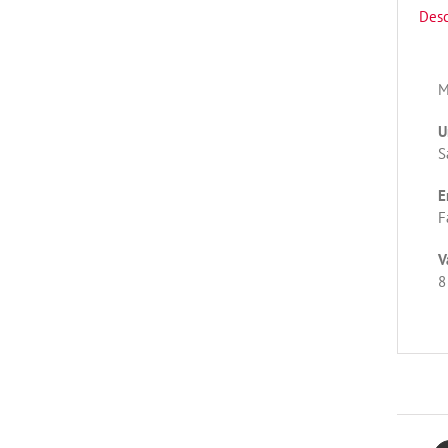
Desc
M
U
S
E
F
V
8