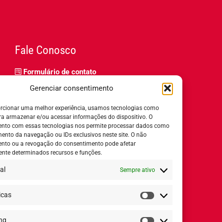
Fale Conosco
Formulário de contato
Trabalhe Conosco
Gerenciar consentimento
Relatório de igualdade salarial
rcionar uma melhor experiência, usamos tecnologias como
ra armazenar e/ou acessar informações do dispositivo. O
nto com essas tecnologias nos permite processar dados como
nto da navegação ou IDs exclusivos neste site. O não
nto ou a revogação do consentimento pode afetar
Horário de Atendimento:
nte determinados recursos e funções.
al
Sempre ativo
Segunda a quinta-feira:
8h ás 18h
Sexta-feira:
8h ás 17h
icas
Estatísticas
ng