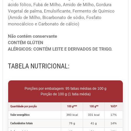
ácido fólico, Fubá de Milho, Amido de Milho, Gordura
Vegetal de palma, Emulsificante, Fermento de Químico
(Amido de Milho, Bicarbonato de sódio, Fosfato
monocálcico e Carbonato de cálcio)
Não contém conservante
CONTÉM GLÚTEN
ALÉRGICOS: CONTÉM LEITE E DERIVADOS DE TRIGO.
TABELA NUTRICIONAL:
Porções por embalagem: 95 fatias médias de 100 g
Porção de 100 g (1 fatia média)
Quantidade por porção
100 g***
100 g**
%VD*
Valor energético
360 kcal
331 kcal
17%
Carboidratos totais
76 g
41 g
14%