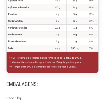
Açúcares totais
46 g
24 g
48%
Açúcares adicionados
46 g
24 g
48%
Proteínas
4 g
5 g
10%
Gorduras totais
4 g
12 g
18%
Gorduras saturadas
0,7 g
1 g
5%
Gorduras trans
0 g
0 g
0%
Fibras alimentares
1 g
1 g
4%
Sódio
4 mg
135 mg
7%
*
VD: Percentual de valores diários fornecidos por 1 fatia de 100 g.
**
Valores diários fornecidos por 1 fatia de 100 g de produto pronto.
***
Porção para 100 g de produto conforme exposto à venda.
EMBALAGENS:
Saco 5kg