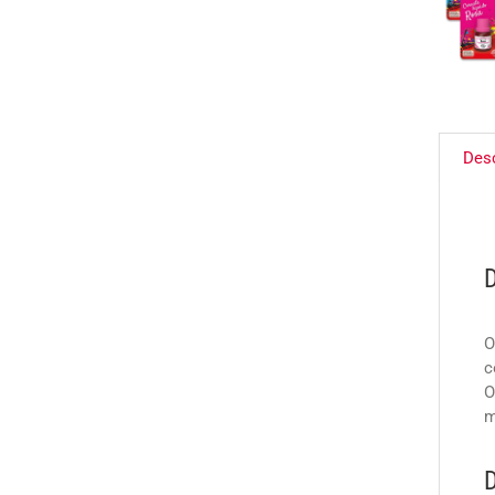
Des
O
c
O
m
D