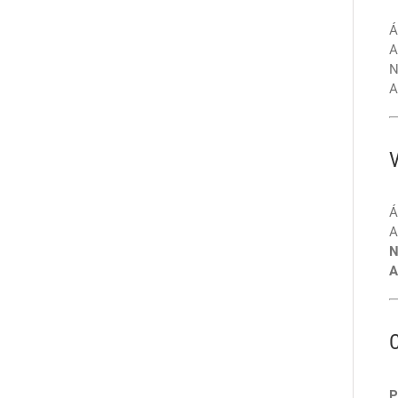
Á
A
N
A
Á
A
N
A
P