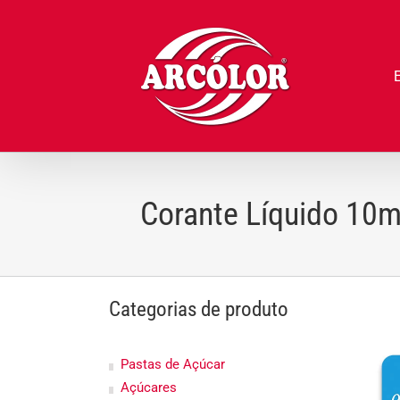
Ir
para
o
conteúdo
Corante Líquido 10m
Categorias de produto
Pastas de Açúcar
Açúcares