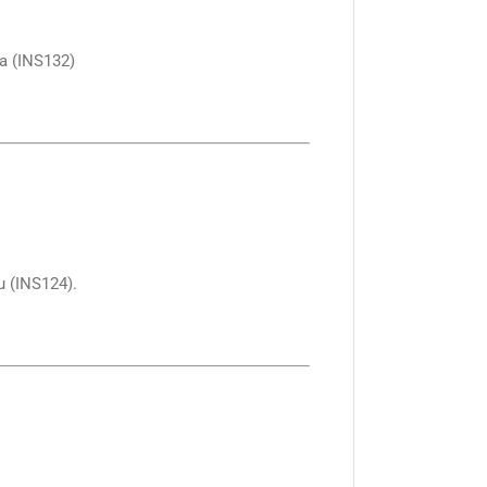
na (INS132)
u (INS124).