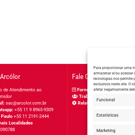
Para proporcionar uma m
armazenar e/ou acessar 
Arcólor
Fale Conosco
tecnologias nos permite
exclusivos neste site. O
o de Atendimento ao
Formulário de contato
afetar negativamente det
midor
Trabalhe Conosco
Funcional
l:
sac@arcolor.com.br
Relatório de igualdade salar
tsapp:
+55 11 9 8965-9309
Estatísticas
 Paulo
+55 11 2191-2444
ais Localidades
7090788
Marketing