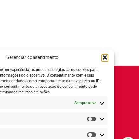
Gerenciar consentimento
elhor experiência, usamos tecnologias como cookies para
informações do dispositivo. O consentimento com essas
Horário de Atendimento:
 processar dados como comportamento da navegação ou IDs
 não consentimento ou a revogação do consentimento pode
Segunda a quinta-feira:
8h ás 18h
erminados recursos e funções.
Sexta-feira:
8h ás 17h
Sempre ativo
ial
Estatísticas
Redes Sociais
Marketing