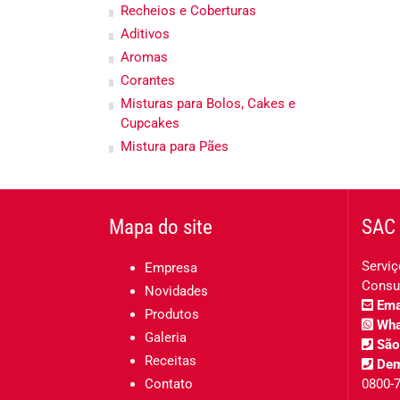
Recheios e Coberturas
Aditivos
Aromas
Corantes
Misturas para Bolos, Cakes e
Cupcakes
Mistura para Pães
Mapa do site
SAC 
Serviç
Empresa
Consu
Novidades
Emai
Produtos
Wha
Galeria
São
Receitas
Dem
Contato
0800-