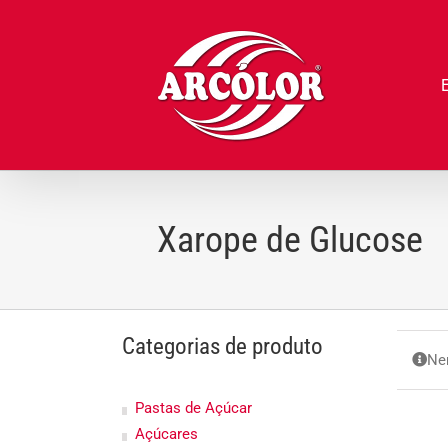
Ir
para
o
conteúdo
Xarope de Glucose
Categorias de produto
Ne
Pastas de Açúcar
Açúcares