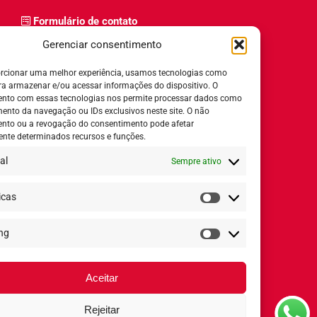
Formulário de contato
Trabalhe Conosco
Gerenciar consentimento
Relatório de igualdade salarial
rcionar uma melhor experiência, usamos tecnologias como
ra armazenar e/ou acessar informações do dispositivo. O
nto com essas tecnologias nos permite processar dados como
nto da navegação ou IDs exclusivos neste site. O não
nto ou a revogação do consentimento pode afetar
Horário de Atendimento:
nte determinados recursos e funções.
al
Sempre ativo
Segunda a quinta-feira:
8h ás 18h
Sexta-feira:
8h ás 17h
icas
Estatísticas
ng
Redes Sociais
Marketing
Aceitar
Rejeitar