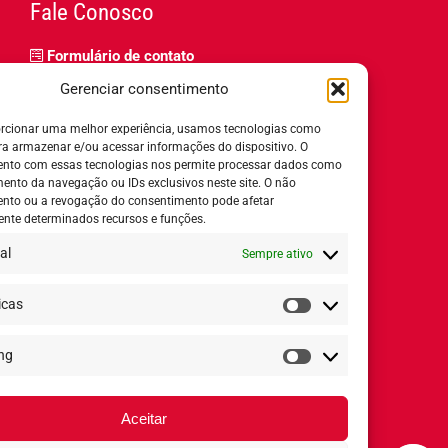
Fale Conosco
Formulário de contato
Trabalhe Conosco
Gerenciar consentimento
Relatório de igualdade salarial
rcionar uma melhor experiência, usamos tecnologias como
ra armazenar e/ou acessar informações do dispositivo. O
nto com essas tecnologias nos permite processar dados como
nto da navegação ou IDs exclusivos neste site. O não
nto ou a revogação do consentimento pode afetar
Horário de Atendimento:
nte determinados recursos e funções.
al
Sempre ativo
Segunda a quinta-feira:
8h ás 18h
Sexta-feira:
8h ás 17h
icas
Estatísticas
ng
Redes Sociais
Marketing
Aceitar