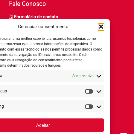
Fale Conosco
Formulário de contato
Trabalhe Conosco
Gerenciar consentimento
Relatório de igualdade salarial
rcionar uma melhor experiência, usamos tecnologias como
ra armazenar e/ou acessar informações do dispositivo. O
nto com essas tecnologias nos permite processar dados como
nto da navegação ou IDs exclusivos neste site. O não
nto ou a revogação do consentimento pode afetar
Horário de Atendimento:
nte determinados recursos e funções.
al
Sempre ativo
Segunda a quinta-feira:
8h ás 18h
Sexta-feira:
8h ás 17h
icas
Estatísticas
ng
Redes Sociais
Marketing
Aceitar