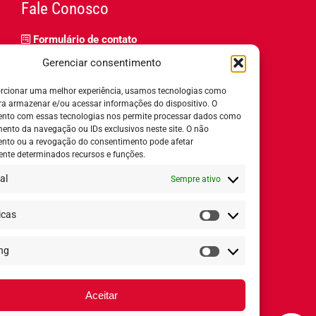
Fale Conosco
Formulário de contato
Trabalhe Conosco
Gerenciar consentimento
Relatório de igualdade salarial
rcionar uma melhor experiência, usamos tecnologias como
ra armazenar e/ou acessar informações do dispositivo. O
nto com essas tecnologias nos permite processar dados como
nto da navegação ou IDs exclusivos neste site. O não
nto ou a revogação do consentimento pode afetar
Horário de Atendimento:
nte determinados recursos e funções.
al
Sempre ativo
Segunda a quinta-feira:
8h ás 18h
Sexta-feira:
8h ás 17h
icas
Estatísticas
ng
Redes Sociais
Marketing
Aceitar