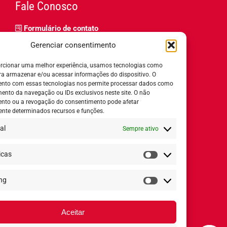
Fale Conosco
Formulário de contato
Trabalhe Conosco
Gerenciar consentimento
Relatório de igualdade salarial
rcionar uma melhor experiência, usamos tecnologias como
ra armazenar e/ou acessar informações do dispositivo. O
nto com essas tecnologias nos permite processar dados como
nto da navegação ou IDs exclusivos neste site. O não
nto ou a revogação do consentimento pode afetar
Horário de Atendimento:
nte determinados recursos e funções.
al
Sempre ativo
Segunda a quinta-feira:
8h ás 18h
Sexta-feira:
8h ás 17h
icas
Estatísticas
ng
Redes Sociais
Marketing
Aceitar