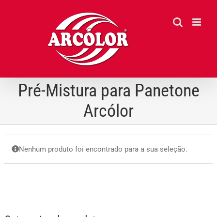
Ir
para
o
conteúdo
Pré-Mistura para Panetone
Arcólor
Nenhum produto foi encontrado para a sua seleção.