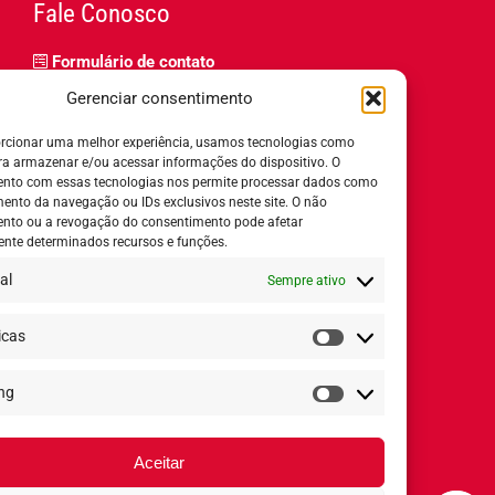
Fale Conosco
Formulário de contato
Trabalhe Conosco
Gerenciar consentimento
Relatório de igualdade salarial
rcionar uma melhor experiência, usamos tecnologias como
ra armazenar e/ou acessar informações do dispositivo. O
nto com essas tecnologias nos permite processar dados como
nto da navegação ou IDs exclusivos neste site. O não
nto ou a revogação do consentimento pode afetar
Horário de Atendimento:
nte determinados recursos e funções.
al
Sempre ativo
Segunda a quinta-feira:
8h ás 18h
Sexta-feira:
8h ás 17h
icas
Estatísticas
ng
Redes Sociais
Marketing
Aceitar