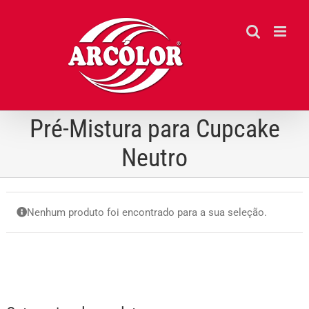
Ir
para
o
conteúdo
Pré-Mistura para Cupcake
Neutro
Nenhum produto foi encontrado para a sua seleção.