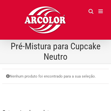
Ir
para
o
conteúdo
Pré-Mistura para Cupcake
Neutro
Nenhum produto foi encontrado para a sua seleção.