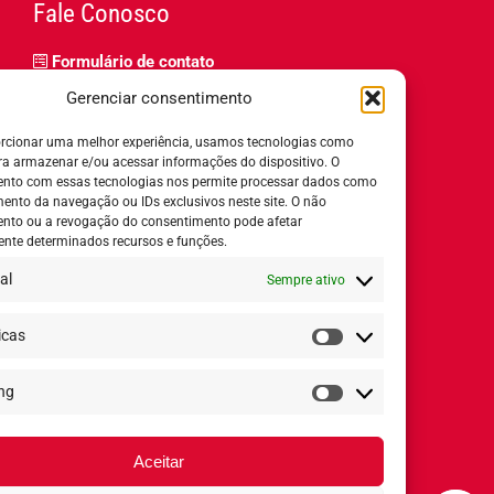
Fale Conosco
Formulário de contato
Trabalhe Conosco
Gerenciar consentimento
Relatório de igualdade salarial
rcionar uma melhor experiência, usamos tecnologias como
ra armazenar e/ou acessar informações do dispositivo. O
nto com essas tecnologias nos permite processar dados como
nto da navegação ou IDs exclusivos neste site. O não
nto ou a revogação do consentimento pode afetar
Horário de Atendimento:
nte determinados recursos e funções.
al
Sempre ativo
Segunda a quinta-feira:
8h ás 18h
Sexta-feira:
8h ás 17h
icas
Estatísticas
ng
Redes Sociais
Marketing
Aceitar