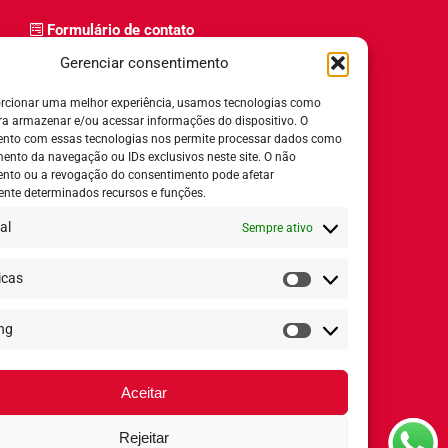
Formulário de contato
Trabalhe Conosco
Gerenciar consentimento
Relatório de igualdade salarial
rcionar uma melhor experiência, usamos tecnologias como
ra armazenar e/ou acessar informações do dispositivo. O
nto com essas tecnologias nos permite processar dados como
nto da navegação ou IDs exclusivos neste site. O não
nto ou a revogação do consentimento pode afetar
Horário de Atendimento:
nte determinados recursos e funções.
al
Sempre ativo
Segunda a quinta-feira:
8h ás 18h
Sexta-feira:
8h ás 17h
icas
Estatísticas
ng
Redes Sociais
Marketing
Aceitar
Rejeitar