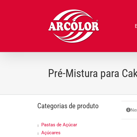
Ir
para
o
conteúdo
Pré-Mistura para C
Categorias de produto
Ne
Pastas de Açúcar
Açúcares