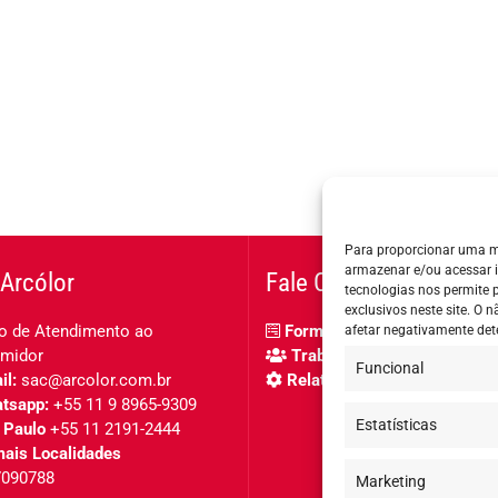
Para proporcionar uma m
armazenar e/ou acessar 
Arcólor
Fale Conosco
tecnologias nos permite
exclusivos neste site. O
o de Atendimento ao
Formulário de contato
afetar negativamente det
midor
Trabalhe Conosco
Funcional
l:
sac@arcolor.com.br
Relatório de igualdade salar
tsapp:
+55 11 9 8965-9309
Estatísticas
 Paulo
+55 11 2191-2444
ais Localidades
7090788
Marketing