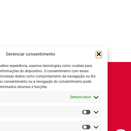
Gerenciar consentimento
elhor experiência, usamos tecnologias como cookies para
informações do dispositivo. O consentimento com essas
Horário de Atendimento:
 processar dados como comportamento da navegação ou IDs
 não consentimento ou a revogação do consentimento pode
Segunda a quinta-feira:
8h ás 18h
erminados recursos e funções.
Sexta-feira:
8h ás 17h
Sempre ativo
ial
Estatísticas
Redes Sociais
Marketing