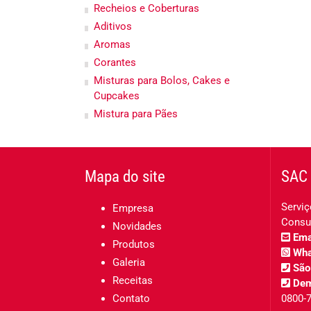
Recheios e Coberturas
Aditivos
Aromas
Corantes
Misturas para Bolos, Cakes e
Cupcakes
Mistura para Pães
Mapa do site
SAC 
Serviç
Empresa
Consu
Novidades
Emai
Produtos
Wha
Galeria
São
Receitas
Dem
Contato
0800-