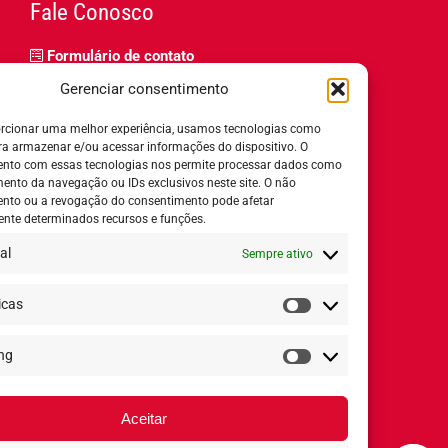
Fale Conosco
Formulário de contato
Trabalhe Conosco
Gerenciar consentimento
Relatório de igualdade salarial
rcionar uma melhor experiência, usamos tecnologias como
ra armazenar e/ou acessar informações do dispositivo. O
nto com essas tecnologias nos permite processar dados como
nto da navegação ou IDs exclusivos neste site. O não
nto ou a revogação do consentimento pode afetar
Horário de Atendimento:
nte determinados recursos e funções.
al
Sempre ativo
Segunda a quinta-feira:
8h ás 18h
Sexta-feira:
8h ás 17h
icas
Estatísticas
ng
Redes Sociais
Marketing
Aceitar