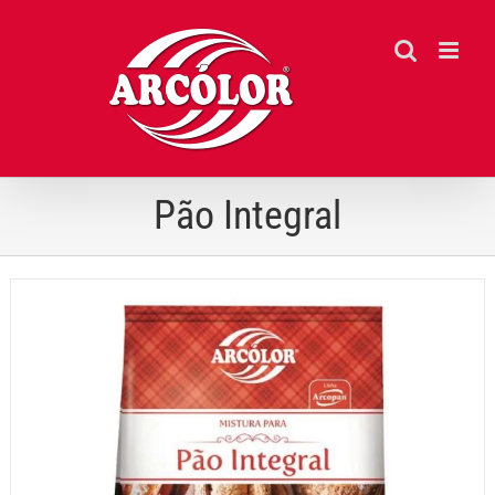
Ir
para
o
conteúdo
Pão Integral