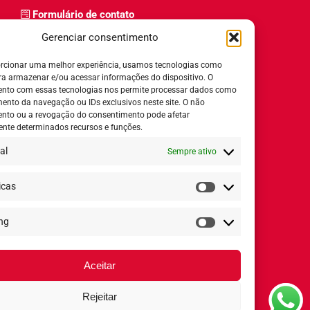
Formulário de contato
Trabalhe Conosco
Gerenciar consentimento
Relatório de igualdade salarial
rcionar uma melhor experiência, usamos tecnologias como
ra armazenar e/ou acessar informações do dispositivo. O
nto com essas tecnologias nos permite processar dados como
nto da navegação ou IDs exclusivos neste site. O não
nto ou a revogação do consentimento pode afetar
Horário de Atendimento:
nte determinados recursos e funções.
al
Sempre ativo
Segunda a quinta-feira:
8h ás 18h
Sexta-feira:
8h ás 17h
icas
Estatísticas
ng
Redes Sociais
Marketing
Aceitar
Rejeitar