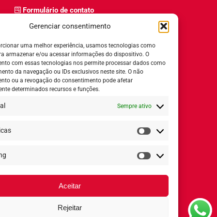
Formulário de contato
Trabalhe Conosco
Gerenciar consentimento
Relatório de igualdade salarial
rcionar uma melhor experiência, usamos tecnologias como
ra armazenar e/ou acessar informações do dispositivo. O
nto com essas tecnologias nos permite processar dados como
nto da navegação ou IDs exclusivos neste site. O não
nto ou a revogação do consentimento pode afetar
Horário de Atendimento:
nte determinados recursos e funções.
al
Sempre ativo
Segunda a quinta-feira:
8h ás 18h
Sexta-feira:
8h ás 17h
icas
Estatísticas
ng
Redes Sociais
Marketing
Aceitar
Rejeitar