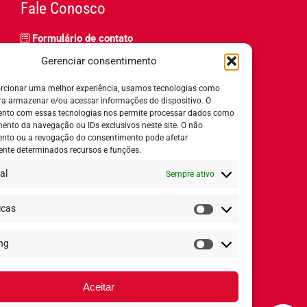
Fale Conosco
Formulário de contato
Trabalhe Conosco
Gerenciar consentimento
Relatório de igualdade salarial
rcionar uma melhor experiência, usamos tecnologias como
ra armazenar e/ou acessar informações do dispositivo. O
nto com essas tecnologias nos permite processar dados como
nto da navegação ou IDs exclusivos neste site. O não
nto ou a revogação do consentimento pode afetar
Horário de Atendimento:
nte determinados recursos e funções.
al
Sempre ativo
Segunda a quinta-feira:
8h ás 18h
Sexta-feira:
8h ás 17h
icas
Estatísticas
ng
Redes Sociais
Marketing
Aceitar