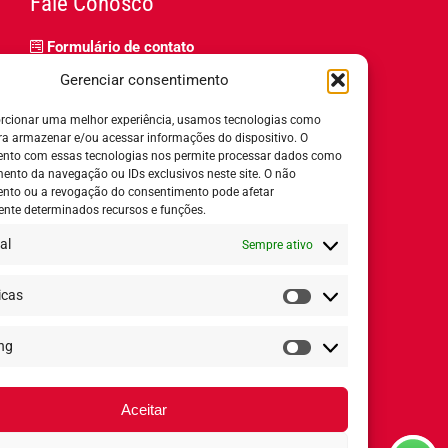
Fale Conosco
Formulário de contato
Trabalhe Conosco
Gerenciar consentimento
Relatório de igualdade salarial
rcionar uma melhor experiência, usamos tecnologias como
ra armazenar e/ou acessar informações do dispositivo. O
nto com essas tecnologias nos permite processar dados como
nto da navegação ou IDs exclusivos neste site. O não
nto ou a revogação do consentimento pode afetar
Horário de Atendimento:
nte determinados recursos e funções.
al
Sempre ativo
Segunda a quinta-feira:
8h ás 18h
Sexta-feira:
8h ás 17h
icas
Estatísticas
ng
Redes Sociais
Marketing
Aceitar